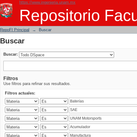
https://www.ingenieria.unam.mx
Buscar
Repositorio Facu
RepoFI Principal
→
Buscar
Buscar
Buscar:
Filtros
Use filtros para refinar sus resultados.
Filtros actuales: