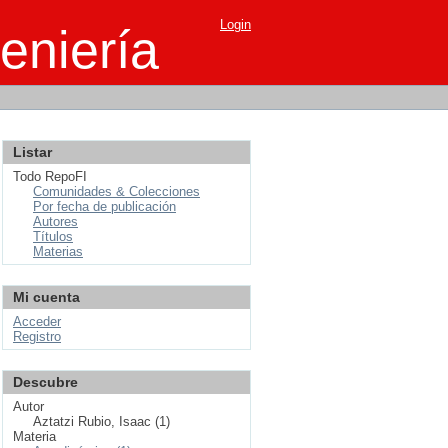
Login
eniería
Listar
Todo RepoFI
Comunidades & Colecciones
Por fecha de publicación
Autores
Títulos
Materias
Mi cuenta
Acceder
Registro
Descubre
Autor
Aztatzi Rubio, Isaac (1)
Materia