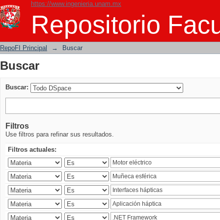
https://www.ingenieria.unam.mx
Buscar
Repositorio Facu
RepoFI Principal
→
Buscar
Buscar
Buscar:
Filtros
Use filtros para refinar sus resultados.
Filtros actuales: