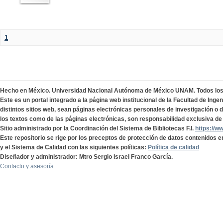
1
Hecho en México. Universidad Nacional Autónoma de México UNAM. Todos lo
Este es un portal integrado a la página web institucional de la Facultad de Ing
distintos sitios web, sean páginas electrónicas personales de investigación o de
los textos como de las páginas electrónicas, son responsabilidad exclusiva de 
Sitio administrado por la Coordinación del Sistema de Bibliotecas F.I.
https://w
Este repositorio se rige por los preceptos de protección de datos contenidos e
y el Sistema de Calidad con las siguientes políticas:
Política de calidad
Diseñador y administrador: Mtro Sergio Israel Franco García.
Contacto y asesoría