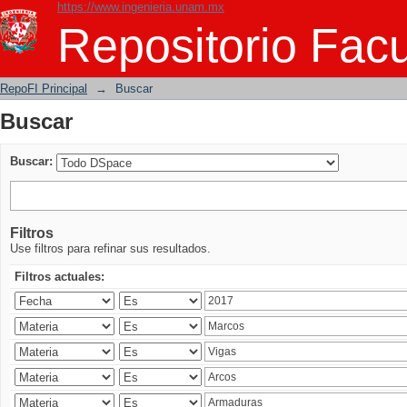
https://www.ingenieria.unam.mx
Buscar
Repositorio Facu
RepoFI Principal
→
Buscar
Buscar
Buscar:
Filtros
Use filtros para refinar sus resultados.
Filtros actuales: