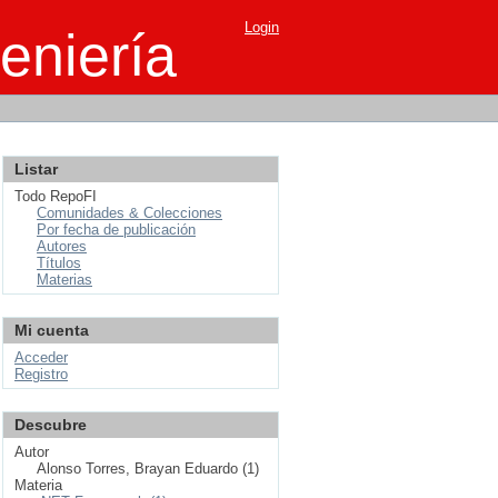
Login
eniería
Listar
Todo RepoFI
Comunidades & Colecciones
Por fecha de publicación
Autores
Títulos
Materias
Mi cuenta
Acceder
Registro
Descubre
Autor
Alonso Torres, Brayan Eduardo (1)
Materia