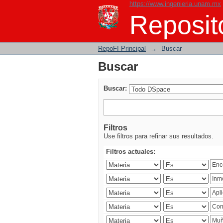
https://www.ingenieria.unam.mx
Buscar
Reposito
RepoFI Principal
→
Buscar
Buscar
Buscar:
Filtros
Use filtros para refinar sus resultados.
Filtros actuales: