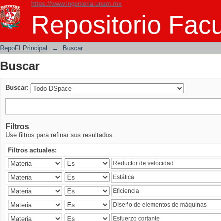
https://www.ingenieria.unam.mx
Buscar
Repositorio Facu
RepoFI Principal
→
Buscar
Buscar
Buscar:
Filtros
Use filtros para refinar sus resultados.
Filtros actuales: