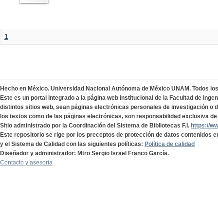
1
Hecho en México. Universidad Nacional Autónoma de México UNAM. Todos lo
Este es un portal integrado a la página web institucional de la Facultad de Ing
distintos sitios web, sean páginas electrónicas personales de investigación o de
los textos como de las páginas electrónicas, son responsabilidad exclusiva de 
Sitio administrado por la Coordinación del Sistema de Bibliotecas F.I.
https://w
Este repositorio se rige por los preceptos de protección de datos contenidos e
y el Sistema de Calidad con las siguientes políticas:
Política de calidad
Diseñador y administrador: Mtro Sergio Israel Franco García.
Contacto y asesoría