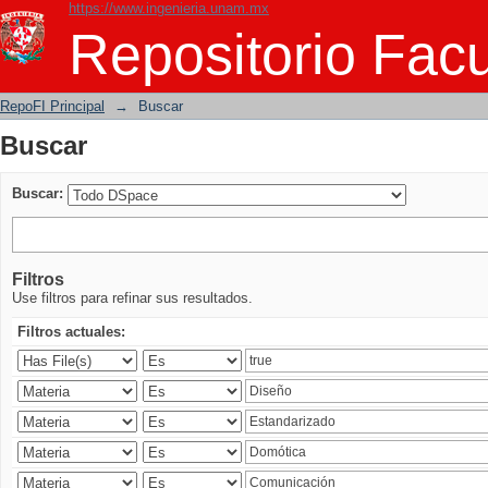
https://www.ingenieria.unam.mx
Buscar
Repositorio Facu
RepoFI Principal
→
Buscar
Buscar
Buscar:
Filtros
Use filtros para refinar sus resultados.
Filtros actuales: