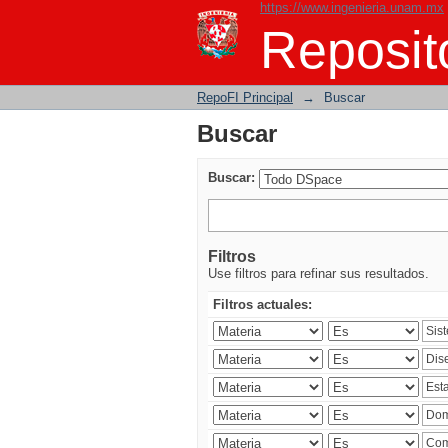
https://www.ingenieria.unam.mx
Buscar
Reposito
RepoFI Principal
→
Buscar
Buscar
Buscar:
Filtros
Use filtros para refinar sus resultados.
Filtros actuales: