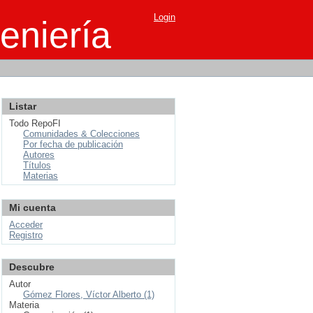
Login
eniería
Listar
Todo RepoFI
Comunidades & Colecciones
Por fecha de publicación
Autores
Títulos
Materias
Mi cuenta
Acceder
Registro
Descubre
Autor
Gómez Flores, Víctor Alberto (1)
Materia