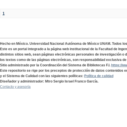
1
Hecho en México. Universidad Nacional Autónoma de México UNAM. Todos lo
Este es un portal integrado a la página web institucional de la Facultad de Ing
distintos sitios web, sean páginas electrónicas personales de investigación o de
los textos como de las páginas electrónicas, son responsabilidad exclusiva de 
Sitio administrado por la Coordinación del Sistema de Bibliotecas F.I.
https://w
Este repositorio se rige por los preceptos de protección de datos contenidos e
y el Sistema de Calidad con las siguientes políticas:
Política de calidad
Diseñador y administrador: Mtro Sergio Israel Franco García.
Contacto y asesoría