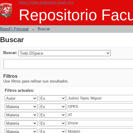
https://www.ingenieria.unam.mx
Buscar
Repositorio Facu
RepoFI Principal
→
Buscar
Buscar
Buscar:
Filtros
Use filtros para refinar sus resultados.
Filtros actuales: