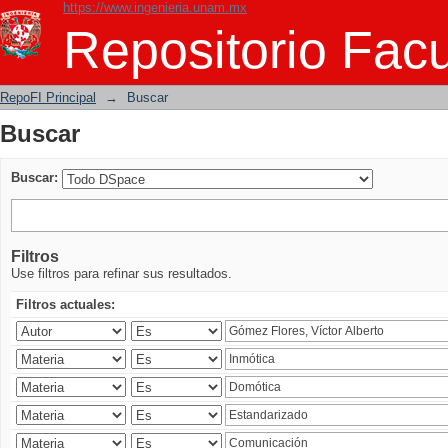
https://www.ingenieria.unam.mx
Buscar
Repositorio Facu
RepoFI Principal
→
Buscar
Buscar
Buscar:
Filtros
Use filtros para refinar sus resultados.
Filtros actuales: