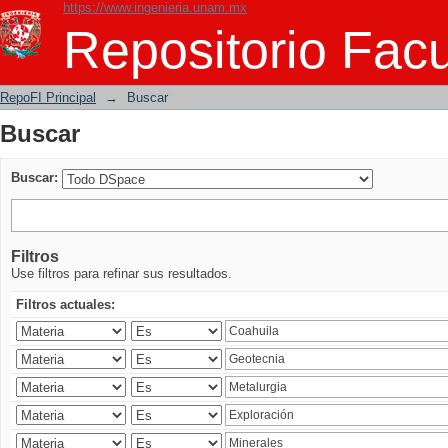
https://www.ingenieria.unam.mx
Buscar
Repositorio Facu
RepoFI Principal
→
Buscar
Buscar
Buscar:
Filtros
Use filtros para refinar sus resultados.
Filtros actuales: