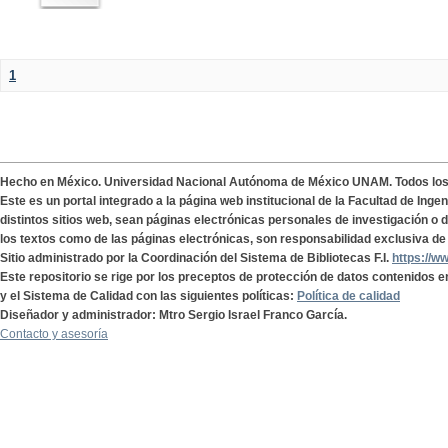
1
Hecho en México. Universidad Nacional Autónoma de México UNAM. Todos lo
Este es un portal integrado a la página web institucional de la Facultad de Ing
distintos sitios web, sean páginas electrónicas personales de investigación o de
los textos como de las páginas electrónicas, son responsabilidad exclusiva de 
Sitio administrado por la Coordinación del Sistema de Bibliotecas F.I.
https://w
Este repositorio se rige por los preceptos de protección de datos contenidos e
y el Sistema de Calidad con las siguientes políticas:
Política de calidad
Diseñador y administrador: Mtro Sergio Israel Franco García.
Contacto y asesoría