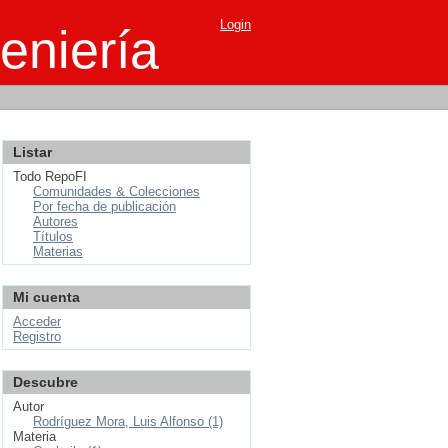
Login
eniería
Listar
Todo RepoFI
Comunidades & Colecciones
Por fecha de publicación
Autores
Títulos
Materias
Mi cuenta
Acceder
Registro
Descubre
Autor
Rodríguez Mora, Luis Alfonso (1)
Materia