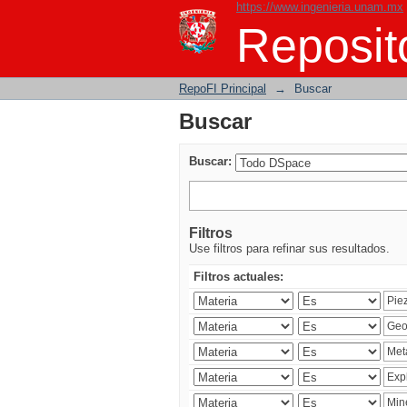
https://www.ingenieria.unam.mx
Buscar
Reposito
RepoFI Principal
→
Buscar
Buscar
Buscar:
Filtros
Use filtros para refinar sus resultados.
Filtros actuales: