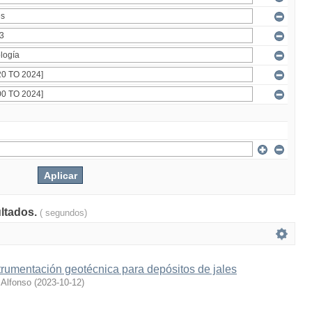
ultados.
( segundos)
trumentación geotécnica para depósitos de jales
 Alfonso
(
2023-10-12
)