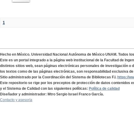
1
Hecho en México. Universidad Nacional Autónoma de México UNAM. Todos lo
Este es un portal integrado a la página web institucional de la Facultad de Ing
distintos sitios web, sean páginas electrónicas personales de investigación o de
los textos como de las páginas electrónicas, son responsabilidad exclusiva de 
Sitio administrado por la Coordinación del Sistema de Bibliotecas F.I.
https://w
Este repositorio se rige por los preceptos de protección de datos contenidos e
y el Sistema de Calidad con las siguientes políticas:
Política de calidad
Diseñador y administrador: Mtro Sergio Israel Franco García.
Contacto y asesoría