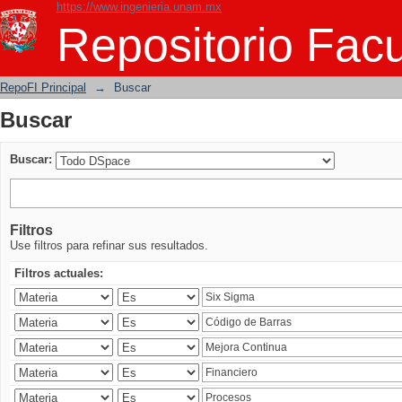
https://www.ingenieria.unam.mx
Buscar
Repositorio Facu
RepoFI Principal
→
Buscar
Buscar
Buscar:
Filtros
Use filtros para refinar sus resultados.
Filtros actuales: