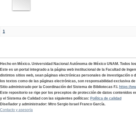
1
Hecho en México. Universidad Nacional Autónoma de México UNAM. Todos lo
Este es un portal integrado a la página web institucional de la Facultad de Ing
distintos sitios web, sean páginas electrónicas personales de investigación o de
los textos como de las páginas electrónicas, son responsabilidad exclusiva de 
Sitio administrado por la Coordinación del Sistema de Bibliotecas F.I.
https://w
Este repositorio se rige por los preceptos de protección de datos contenidos e
y el Sistema de Calidad con las siguientes políticas:
Política de calidad
Diseñador y administrador: Mtro Sergio Israel Franco García.
Contacto y asesoría