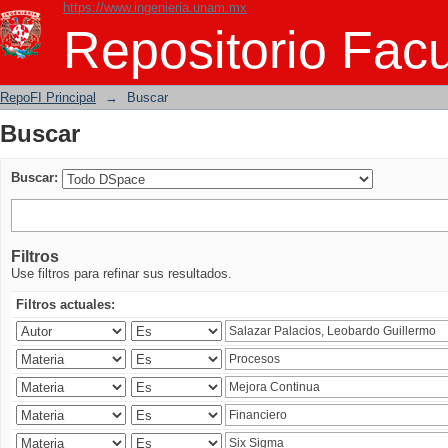
https://www.ingenieria.unam.mx
Buscar
Repositorio Facu
RepoFI Principal
→
Buscar
Buscar
Buscar:
Filtros
Use filtros para refinar sus resultados.
Filtros actuales: