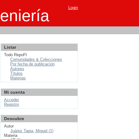
Login
eniería
Listar
Todo RepoFI
Comunidades & Colecciones
Por fecha de publicación
Autores
Títulos
Materias
Mi cuenta
Acceder
Registro
Descubre
Autor
Juárez Tapia, Miguel (1)
Materia