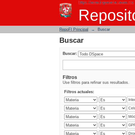
https://www.ingenieria.unam.mx
Buscar
Reposito
RepoFI Principal
→
Buscar
Buscar
Buscar:
Filtros
Use filtros para refinar sus resultados.
Filtros actuales: