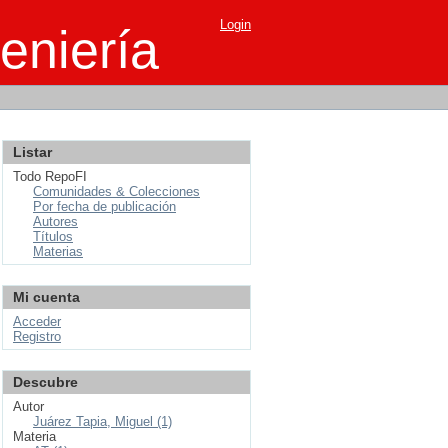
Login
eniería
Listar
Todo RepoFI
Comunidades & Colecciones
Por fecha de publicación
Autores
Títulos
Materias
Mi cuenta
Acceder
Registro
Descubre
Autor
Juárez Tapia, Miguel (1)
Materia