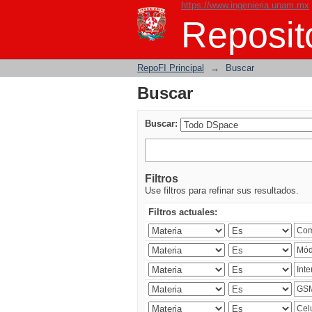
https://www.ingenieria.unam.mx
Buscar
Reposito
RepoFI Principal
→
Buscar
Buscar
Buscar:
Filtros
Use filtros para refinar sus resultados.
Filtros actuales: