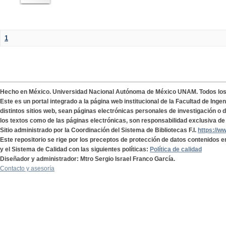
1
Hecho en México. Universidad Nacional Autónoma de México UNAM. Todos lo
Este es un portal integrado a la página web institucional de la Facultad de Ing
distintos sitios web, sean páginas electrónicas personales de investigación o de
los textos como de las páginas electrónicas, son responsabilidad exclusiva de 
Sitio administrado por la Coordinación del Sistema de Bibliotecas F.I.
https://w
Este repositorio se rige por los preceptos de protección de datos contenidos e
y el Sistema de Calidad con las siguientes políticas:
Política de calidad
Diseñador y administrador: Mtro Sergio Israel Franco García.
Contacto y asesoría