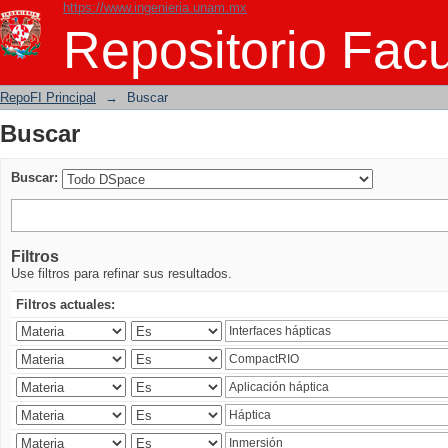
https://www.ingenieria.unam.mx
Buscar
Repositorio Facu
RepoFI Principal
→
Buscar
Buscar
Buscar:
Filtros
Use filtros para refinar sus resultados.
Filtros actuales: