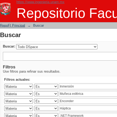
https://www.ingenieria.unam.mx
Buscar
Repositorio Facu
RepoFI Principal
→
Buscar
Buscar
Buscar:
Filtros
Use filtros para refinar sus resultados.
Filtros actuales: