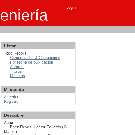
Login
eniería
Listar
Todo RepoFI
Comunidades & Colecciones
Por fecha de publicación
Autores
Títulos
Materias
Mi cuenta
Acceder
Registro
Descubre
Autor
Báez Reyes, Héctor Eduardo (1)
Materia