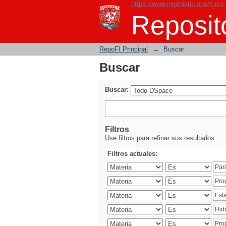
https://www.ingenieria.unam.mx
Buscar
Reposito
RepoFI Principal
→
Buscar
Buscar
Buscar:
Filtros
Use filtros para refinar sus resultados.
Filtros actuales: