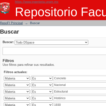
https://www.ingenieria.unam.mx
Buscar
Repositorio Facu
RepoFI Principal
→
Buscar
Buscar
Buscar:
Filtros
Use filtros para refinar sus resultados.
Filtros actuales: