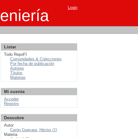
Login
eniería
Listar
Todo RepoFI
Comunidades & Colecciones
Por fecha de publicación
Autores
Títulos
Materias
Mi cuenta
Acceder
Registro
Descubre
Autor
Cerón Guevara, Héctor (1)
Materia