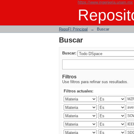
https://www.ingenieria.unam.mx
Buscar
Reposito
RepoFI Principal
→
Buscar
Buscar
Buscar:
Filtros
Use filtros para refinar sus resultados.
Filtros actuales: