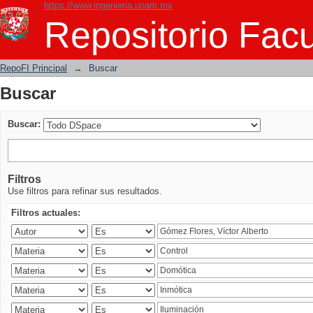
https://www.ingenieria.unam.mx
Buscar
Repositorio Facu
RepoFI Principal
→
Buscar
Buscar
Buscar:
Filtros
Use filtros para refinar sus resultados.
Filtros actuales: