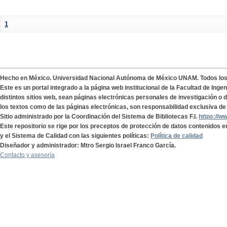
1
Hecho en México. Universidad Nacional Autónoma de México UNAM. Todos lo
Este es un portal integrado a la página web institucional de la Facultad de Ing
distintos sitios web, sean páginas electrónicas personales de investigación o de
los textos como de las páginas electrónicas, son responsabilidad exclusiva de 
Sitio administrado por la Coordinación del Sistema de Bibliotecas F.I.
https://w
Este repositorio se rige por los preceptos de protección de datos contenidos e
y el Sistema de Calidad con las siguientes políticas:
Política de calidad
Diseñador y administrador: Mtro Sergio Israel Franco García.
Contacto y asesoría