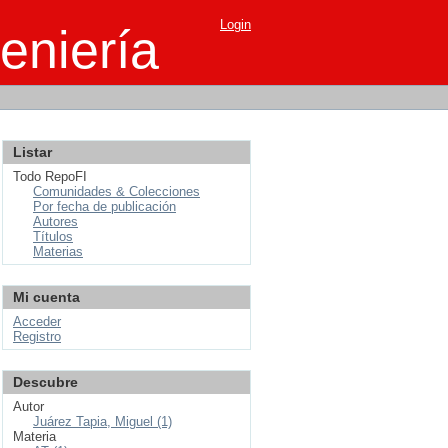
Login
eniería
Listar
Todo RepoFI
Comunidades & Colecciones
Por fecha de publicación
Autores
Títulos
Materias
Mi cuenta
Acceder
Registro
Descubre
Autor
Juárez Tapia, Miguel (1)
Materia