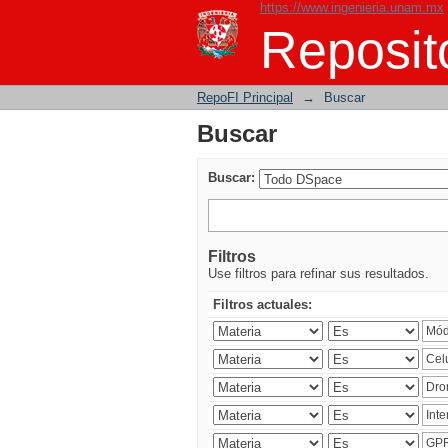
https://www.ingenieria.unam.mx
Buscar
Reposito
RepoFI Principal
→
Buscar
Buscar
Buscar:
Filtros
Use filtros para refinar sus resultados.
Filtros actuales: