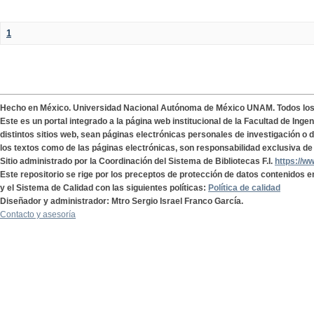
1
Hecho en México. Universidad Nacional Autónoma de México UNAM. Todos lo
Este es un portal integrado a la página web institucional de la Facultad de Ing
distintos sitios web, sean páginas electrónicas personales de investigación o de
los textos como de las páginas electrónicas, son responsabilidad exclusiva de 
Sitio administrado por la Coordinación del Sistema de Bibliotecas F.I.
https://w
Este repositorio se rige por los preceptos de protección de datos contenidos e
y el Sistema de Calidad con las siguientes políticas:
Política de calidad
Diseñador y administrador: Mtro Sergio Israel Franco García.
Contacto y asesoría