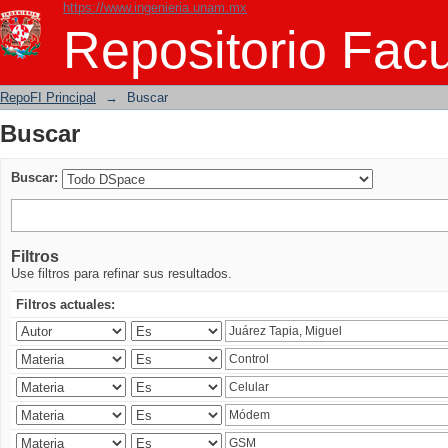
https://www.ingenieria.unam.mx
Buscar
Repositorio Facu
RepoFI Principal
→
Buscar
Buscar
Buscar:
Filtros
Use filtros para refinar sus resultados.
Filtros actuales: