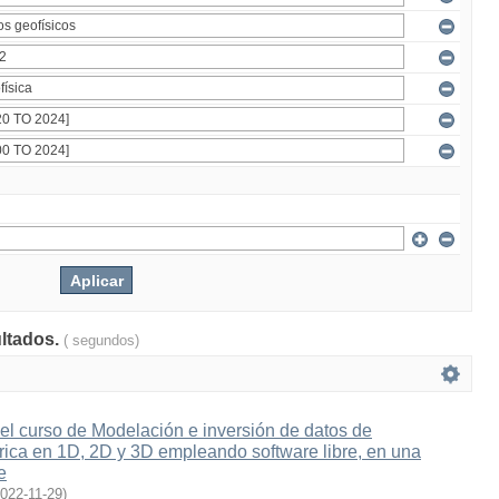
ultados.
( segundos)
el curso de Modelación e inversión de datos de
rica en 1D, 2D y 3D empleando software libre, en una
e
022-11-29
)