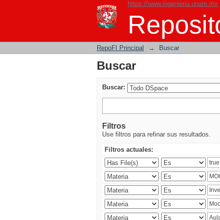
https://www.ingenieria.unam.mx
Buscar
Reposito
RepoFI Principal
→
Buscar
Buscar
Buscar:
Filtros
Use filtros para refinar sus resultados.
Filtros actuales: