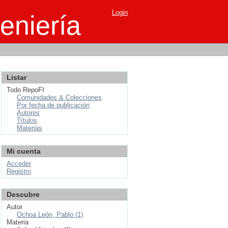
Login
eniería
Listar
Todo RepoFI
Comunidades & Colecciones
Por fecha de publicación
Autores
Títulos
Materias
Mi cuenta
Acceder
Registro
Descubre
Autor
Ochoa León, Pablo (1)
Materia