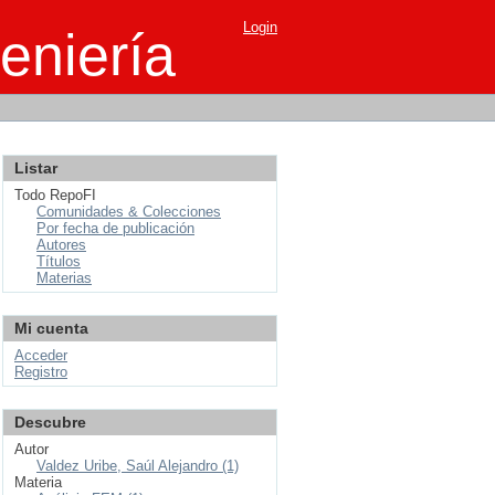
Login
eniería
Listar
Todo RepoFI
Comunidades & Colecciones
Por fecha de publicación
Autores
Títulos
Materias
Mi cuenta
Acceder
Registro
Descubre
Autor
Valdez Uribe, Saúl Alejandro (1)
Materia