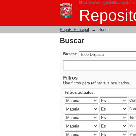
https://www.ingenieria.unam.mx
Buscar
Reposito
RepoFI Principal
→
Buscar
Buscar
Buscar:
Filtros
Use filtros para refinar sus resultados.
Filtros actuales: