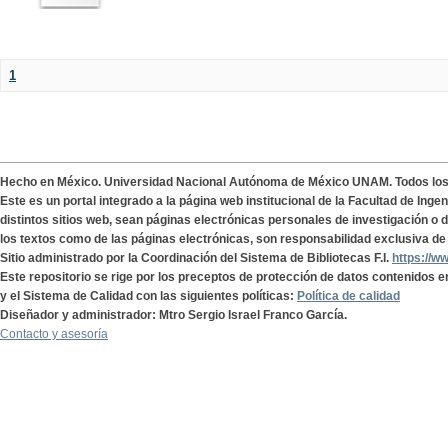
1
Hecho en México. Universidad Nacional Autónoma de México UNAM. Todos lo
Este es un portal integrado a la página web institucional de la Facultad de Ing
distintos sitios web, sean páginas electrónicas personales de investigación o de
los textos como de las páginas electrónicas, son responsabilidad exclusiva de 
Sitio administrado por la Coordinación del Sistema de Bibliotecas F.I.
https://w
Este repositorio se rige por los preceptos de protección de datos contenidos e
y el Sistema de Calidad con las siguientes políticas:
Política de calidad
Diseñador y administrador: Mtro Sergio Israel Franco García.
Contacto y asesoría