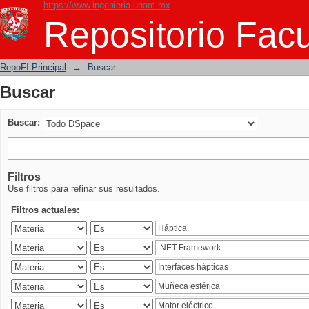
https://www.ingenieria.unam.mx
Buscar
Repositorio Facu
RepoFI Principal
→
Buscar
Buscar
Buscar:
Filtros
Use filtros para refinar sus resultados.
Filtros actuales: