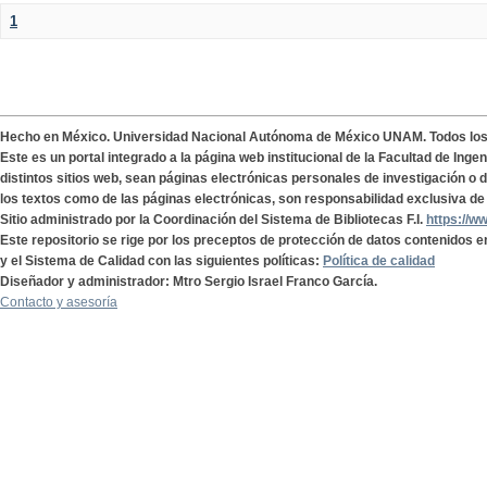
1
Hecho en México. Universidad Nacional Autónoma de México UNAM. Todos lo
Este es un portal integrado a la página web institucional de la Facultad de Ing
distintos sitios web, sean páginas electrónicas personales de investigación o de
los textos como de las páginas electrónicas, son responsabilidad exclusiva de 
Sitio administrado por la Coordinación del Sistema de Bibliotecas F.I.
https://w
Este repositorio se rige por los preceptos de protección de datos contenidos e
y el Sistema de Calidad con las siguientes políticas:
Política de calidad
Diseñador y administrador: Mtro Sergio Israel Franco García.
Contacto y asesoría