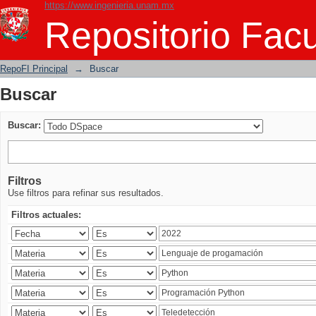
https://www.ingenieria.unam.mx
Buscar
Repositorio Facu
RepoFI Principal
→
Buscar
Buscar
Buscar:
Filtros
Use filtros para refinar sus resultados.
Filtros actuales: