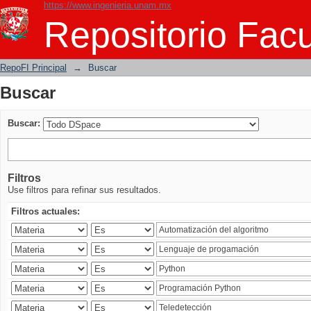
https://www.ingenieria.unam.mx
Buscar
Repositorio Facu
RepoFI Principal
→
Buscar
Buscar
Buscar:
Filtros
Use filtros para refinar sus resultados.
Filtros actuales: