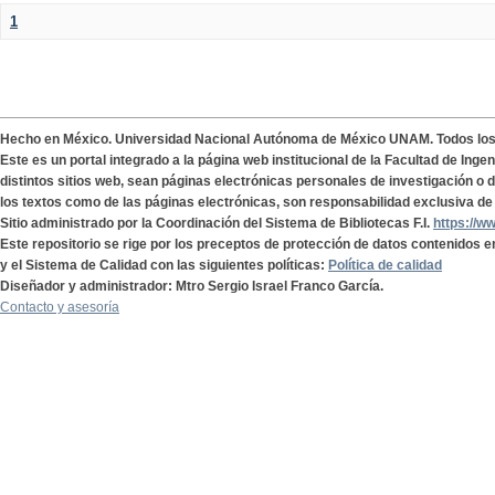
1
Hecho en México. Universidad Nacional Autónoma de México UNAM. Todos lo
Este es un portal integrado a la página web institucional de la Facultad de Ing
distintos sitios web, sean páginas electrónicas personales de investigación o de
los textos como de las páginas electrónicas, son responsabilidad exclusiva de 
Sitio administrado por la Coordinación del Sistema de Bibliotecas F.I.
https://w
Este repositorio se rige por los preceptos de protección de datos contenidos e
y el Sistema de Calidad con las siguientes políticas:
Política de calidad
Diseñador y administrador: Mtro Sergio Israel Franco García.
Contacto y asesoría