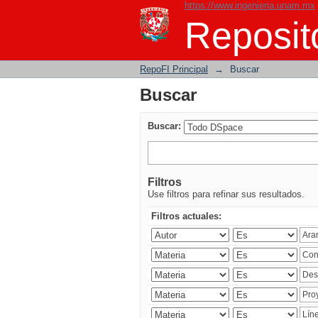
https://www.ingenieria.unam.mx
Buscar
Reposito
RepoFI Principal
→
Buscar
Buscar
Buscar:
Filtros
Use filtros para refinar sus resultados.
Filtros actuales: