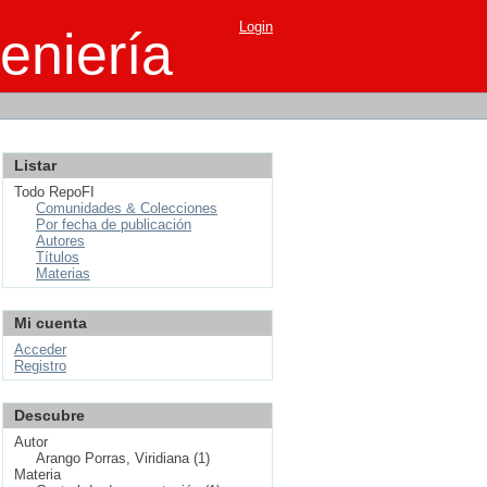
Login
eniería
Listar
Todo RepoFI
Comunidades & Colecciones
Por fecha de publicación
Autores
Títulos
Materias
Mi cuenta
Acceder
Registro
Descubre
Autor
Arango Porras, Viridiana (1)
Materia