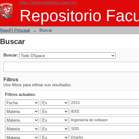
https://www.ingenieria.unam.mx
Buscar
Repositorio Facu
RepoFI Principal
→
Buscar
Buscar
Buscar:
Filtros
Use filtros para refinar sus resultados.
Filtros actuales: