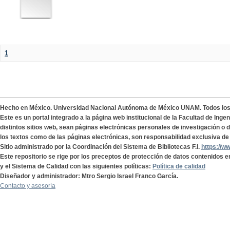
1
Hecho en México. Universidad Nacional Autónoma de México UNAM. Todos lo
Este es un portal integrado a la página web institucional de la Facultad de Ing
distintos sitios web, sean páginas electrónicas personales de investigación o de
los textos como de las páginas electrónicas, son responsabilidad exclusiva de 
Sitio administrado por la Coordinación del Sistema de Bibliotecas F.I.
https://w
Este repositorio se rige por los preceptos de protección de datos contenidos e
y el Sistema de Calidad con las siguientes políticas:
Política de calidad
Diseñador y administrador: Mtro Sergio Israel Franco García.
Contacto y asesoría