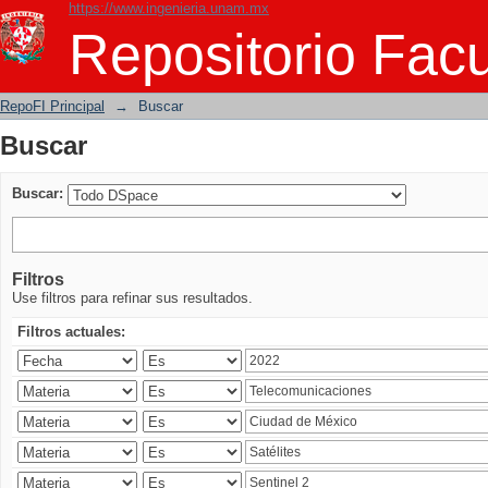
https://www.ingenieria.unam.mx
Buscar
Repositorio Facu
RepoFI Principal
→
Buscar
Buscar
Buscar:
Filtros
Use filtros para refinar sus resultados.
Filtros actuales: