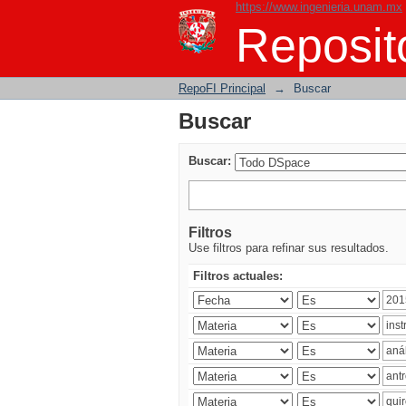
https://www.ingenieria.unam.mx
Buscar
Reposito
RepoFI Principal
→
Buscar
Buscar
Buscar:
Filtros
Use filtros para refinar sus resultados.
Filtros actuales: