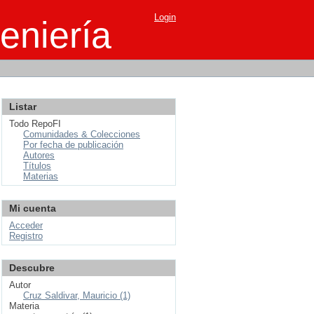
Login
eniería
Listar
Todo RepoFI
Comunidades & Colecciones
Por fecha de publicación
Autores
Títulos
Materias
Mi cuenta
Acceder
Registro
Descubre
Autor
Cruz Saldivar, Mauricio (1)
Materia