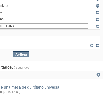
ultados.
( segundos)
de una mesa de quirófano universal
io
(
2015-12-04
)