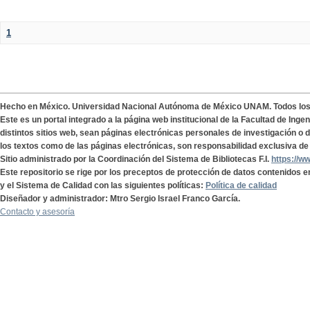
1
Hecho en México. Universidad Nacional Autónoma de México UNAM. Todos lo
Este es un portal integrado a la página web institucional de la Facultad de Ing
distintos sitios web, sean páginas electrónicas personales de investigación o de
los textos como de las páginas electrónicas, son responsabilidad exclusiva de 
Sitio administrado por la Coordinación del Sistema de Bibliotecas F.I.
https://w
Este repositorio se rige por los preceptos de protección de datos contenidos e
y el Sistema de Calidad con las siguientes políticas:
Política de calidad
Diseñador y administrador: Mtro Sergio Israel Franco García.
Contacto y asesoría