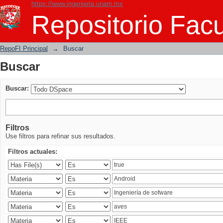
https://www.ingenieria.unam.mx
Buscar
Repositorio Facu
RepoFI Principal
→
Buscar
Buscar
Buscar:
Filtros
Use filtros para refinar sus resultados.
Filtros actuales: