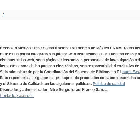
1
Hecho en México. Universidad Nacional Autónoma de México UNAM. Todos lo
Este es un portal integrado a la página web institucional de la Facultad de Ing
distintos sitios web, sean páginas electrónicas personales de investigación o de
los textos como de las páginas electrónicas, son responsabilidad exclusiva de 
Sitio administrado por la Coordinación del Sistema de Bibliotecas F.I.
https://w
Este repositorio se rige por los preceptos de protección de datos contenidos e
y el Sistema de Calidad con las siguientes políticas:
Política de calidad
Diseñador y administrador: Mtro Sergio Israel Franco García.
Contacto y asesoría