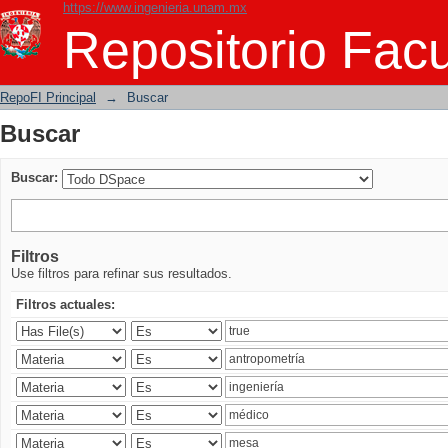
https://www.ingenieria.unam.mx
Buscar
Repositorio Facu
RepoFI Principal
→
Buscar
Buscar
Buscar:
Filtros
Use filtros para refinar sus resultados.
Filtros actuales: