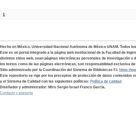
1
Hecho en México. Universidad Nacional Autónoma de México UNAM. Todos lo
Este es un portal integrado a la página web institucional de la Facultad de Ing
distintos sitios web, sean páginas electrónicas personales de investigación o de
los textos como de las páginas electrónicas, son responsabilidad exclusiva de 
Sitio administrado por la Coordinación del Sistema de Bibliotecas F.I.
https://w
Este repositorio se rige por los preceptos de protección de datos contenidos e
y el Sistema de Calidad con las siguientes políticas:
Política de calidad
Diseñador y administrador: Mtro Sergio Israel Franco García.
Contacto y asesoría