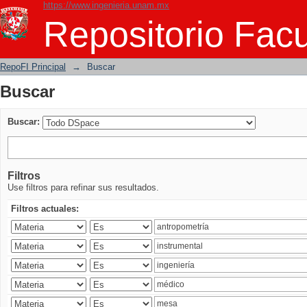
https://www.ingenieria.unam.mx
Buscar
Repositorio Facu
RepoFI Principal
→
Buscar
Buscar
Buscar:
Filtros
Use filtros para refinar sus resultados.
Filtros actuales: