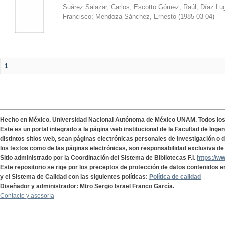
Suárez Salazar, Carlos
;
Escotto Gómez, Raúl
;
Díaz Lu
Francisco
;
Mendoza Sánchez, Ernesto
(
1985-03-04
)
1
Hecho en México. Universidad Nacional Autónoma de México UNAM. Todos lo
Este es un portal integrado a la página web institucional de la Facultad de Ing
distintos sitios web, sean páginas electrónicas personales de investigación o de
los textos como de las páginas electrónicas, son responsabilidad exclusiva de 
Sitio administrado por la Coordinación del Sistema de Bibliotecas F.I.
https://w
Este repositorio se rige por los preceptos de protección de datos contenidos e
y el Sistema de Calidad con las siguientes políticas:
Política de calidad
Diseñador y administrador: Mtro Sergio Israel Franco García.
Contacto y asesoría