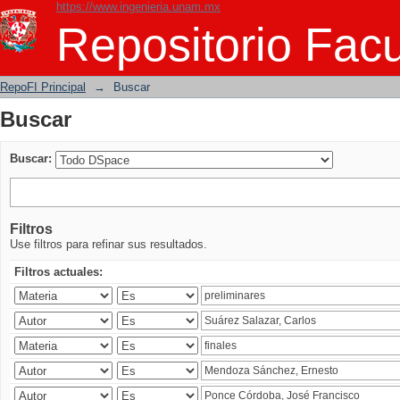
https://www.ingenieria.unam.mx
Buscar
Repositorio Facu
RepoFI Principal
→
Buscar
Buscar
Buscar:
Filtros
Use filtros para refinar sus resultados.
Filtros actuales: