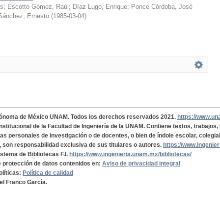
os
;
Escotto Gómez, Raúl
;
Díaz Lugo, Enrique
;
Ponce Córdoba, José
ánchez, Ernesto
(
1985-03-04
)
tónoma de México UNAM. Todos los derechos reservados 2021.
https://www.u
institucional de la Facultad de Ingeniería de la UNAM. Contiene textos, trabajos
cas personales de investigación o de docentes, o bien de índole escolar, colegia
, son responsabilidad exclusiva de sus titulares o autores.
https://www.ingenie
istema de Bibliotecas F.I.
https://www.ingenieria.unam.mx/bibliotecas/
de protección de datos contenidos en:
Aviso de privacidad integral
olíticas:
Política de calidad
el Franco García.