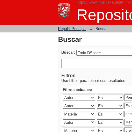
https://www.ingenieria.unam.mx
Buscar
Reposito
RepoFI Principal
→
Buscar
Buscar
Buscar:
Filtros
Use filtros para refinar sus resultados.
Filtros actuales: