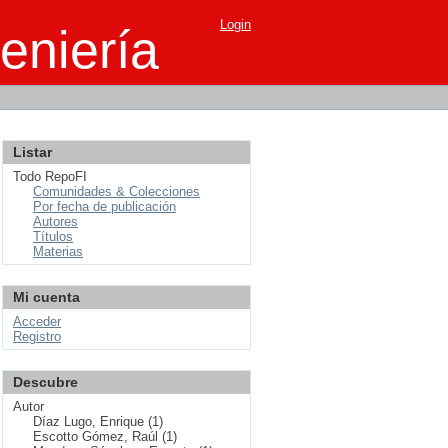
Login
eniería
Listar
Todo RepoFI
Comunidades & Colecciones
Por fecha de publicación
Autores
Títulos
Materias
Mi cuenta
Acceder
Registro
Descubre
Autor
Díaz Lugo, Enrique (1)
Escotto Gómez, Raúl (1)