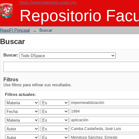
https://www.ingenieria.unam.mx
Buscar
Repositorio Facu
RepoFI Principal
→
Buscar
Buscar
Buscar:
Filtros
Use filtros para refinar sus resultados.
Filtros actuales: