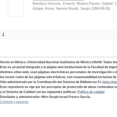
Mendoza Sánchez, Ernesto
;
Moreno Pecero, Gabriel
;
C
Aldape, Arturo
;
Herrera Mundo, Sergio
(
1994-08-26
)
1
Hecho en México. Universidad Nacional Autónoma de México UNAM. Todos lo
Este es un portal integrado a la página web institucional de la Facultad de Ing
distintos sitios web, sean páginas electrónicas personales de investigación o de
los textos como de las páginas electrónicas, son responsabilidad exclusiva de 
Sitio administrado por la Coordinación del Sistema de Bibliotecas F.I.
https://w
Este repositorio se rige por los preceptos de protección de datos contenidos e
y el Sistema de Calidad con las siguientes políticas:
Política de calidad
Diseñador y administrador: Mtro Sergio Israel Franco García.
Contacto y asesoría