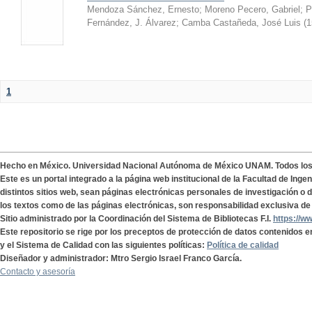
Mendoza Sánchez, Ernesto
;
Moreno Pecero, Gabriel
;
P
Fernández, J. Álvarez
;
Camba Castañeda, José Luis
(
1
1
Hecho en México. Universidad Nacional Autónoma de México UNAM. Todos lo
Este es un portal integrado a la página web institucional de la Facultad de Ing
distintos sitios web, sean páginas electrónicas personales de investigación o de
los textos como de las páginas electrónicas, son responsabilidad exclusiva de 
Sitio administrado por la Coordinación del Sistema de Bibliotecas F.I.
https://w
Este repositorio se rige por los preceptos de protección de datos contenidos e
y el Sistema de Calidad con las siguientes políticas:
Política de calidad
Diseñador y administrador: Mtro Sergio Israel Franco García.
Contacto y asesoría