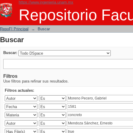
https://www.ingenieria.unam.mx
Buscar
Repositorio Facu
RepoFI Principal
→
Buscar
Buscar
Buscar:
Filtros
Use filtros para refinar sus resultados.
Filtros actuales: