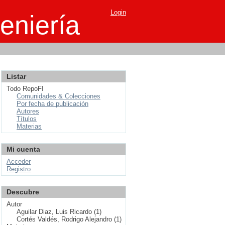
Login
eniería
Listar
Todo RepoFI
Comunidades & Colecciones
Por fecha de publicación
Autores
Títulos
Materias
Mi cuenta
Acceder
Registro
Descubre
Autor
Aguilar Diaz, Luis Ricardo (1)
Cortés Valdés, Rodrigo Alejandro (1)