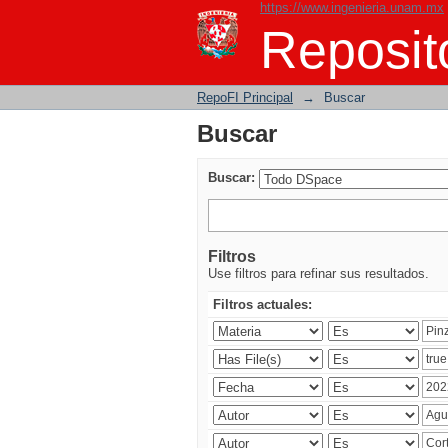
https://www.ingenieria.unam.mx
Buscar
Reposito
RepoFI Principal
→
Buscar
Buscar
Buscar:
Filtros
Use filtros para refinar sus resultados.
Filtros actuales: