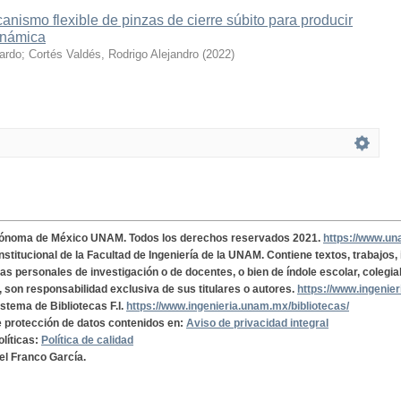
nismo flexible de pinzas de cierre súbito para producir
inámica
cardo
;
Cortés Valdés, Rodrigo Alejandro
(
2022
)
tónoma de México UNAM. Todos los derechos reservados 2021.
https://www.u
institucional de la Facultad de Ingeniería de la UNAM. Contiene textos, trabajos
cas personales de investigación o de docentes, o bien de índole escolar, colegia
, son responsabilidad exclusiva de sus titulares o autores.
https://www.ingenie
istema de Bibliotecas F.I.
https://www.ingenieria.unam.mx/bibliotecas/
de protección de datos contenidos en:
Aviso de privacidad integral
olíticas:
Política de calidad
el Franco García.