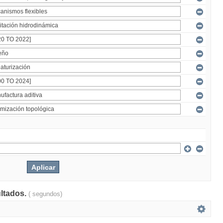
ultados.
( segundos)