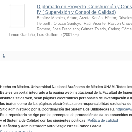
Diplomado en Proyecto, Construcción y Cons
IV ( Supervisión y Control de Calidad)
Benítez Morales, Arturo
;
Arzate Kanán, Héctor
;
Dávalos
Herberth
;
Orozco Santoyo, Raúl Vicente
;
Rascón Cháve
Romero, José Francisco
;
Gómez Toledo, Carlos
;
Gómez
Limón Garduño, Luis Guillermo
(
2001-06
)
1
Hecho en México. Universidad Nacional Autónoma de México UNAM. Todos lo
Este es un portal integrado a la página web institucional de la Facultad de Ing
distintos sitios web, sean páginas electrónicas personales de investigación o de
los textos como de las páginas electrónicas, son responsabilidad exclusiva de 
Sitio administrado por la Coordinación del Sistema de Bibliotecas F.I.
https://w
Este repositorio se rige por los preceptos de protección de datos contenidos e
y el Sistema de Calidad con las siguientes políticas:
Política de calidad
Diseñador y administrador: Mtro Sergio Israel Franco García.
Contacto y asesoría