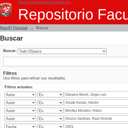
https://www.ingenieria.unam.mx
Buscar
Repositorio Facu
RepoFI Principal
→
Buscar
Buscar
Buscar:
Filtros
Use filtros para refinar sus resultados.
Filtros actuales: