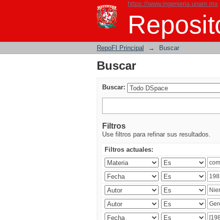
https://www.ingenieria.unam.mx
Buscar
Reposito
RepoFI Principal
→
Buscar
Buscar
Buscar:
Filtros
Use filtros para refinar sus resultados.
Filtros actuales: