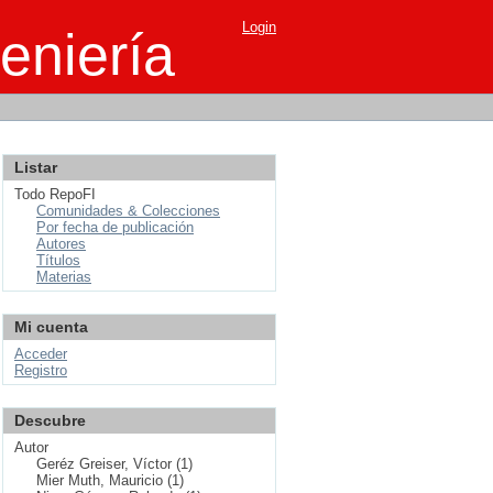
Login
eniería
Listar
Todo RepoFI
Comunidades & Colecciones
Por fecha de publicación
Autores
Títulos
Materias
Mi cuenta
Acceder
Registro
Descubre
Autor
Geréz Greiser, Víctor (1)
Mier Muth, Mauricio (1)