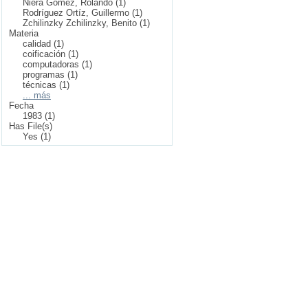
Niera Gómez, Rolando (1)
Rodríguez Ortíz, Guillermo (1)
Zchilinzky Zchilinzky, Benito (1)
Materia
calidad (1)
coificación (1)
computadoras (1)
programas (1)
técnicas (1)
... más
Fecha
1983 (1)
Has File(s)
Yes (1)