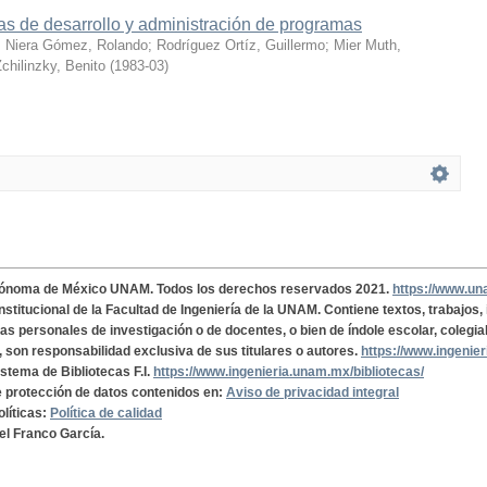
s de desarrollo y administración de programas
;
Niera Gómez, Rolando
;
Rodríguez Ortíz, Guillermo
;
Mier Muth,
chilinzky, Benito
(
1983-03
)
tónoma de México UNAM. Todos los derechos reservados 2021.
https://www.u
institucional de la Facultad de Ingeniería de la UNAM. Contiene textos, trabajos
cas personales de investigación o de docentes, o bien de índole escolar, colegia
, son responsabilidad exclusiva de sus titulares o autores.
https://www.ingenie
istema de Bibliotecas F.I.
https://www.ingenieria.unam.mx/bibliotecas/
de protección de datos contenidos en:
Aviso de privacidad integral
olíticas:
Política de calidad
el Franco García.