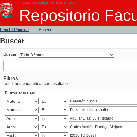
https://www.ingenieria.unam.mx
Buscar
Repositorio Facu
RepoFI Principal
→
Buscar
Buscar
Buscar:
Filtros
Use filtros para refinar sus resultados.
Filtros actuales: