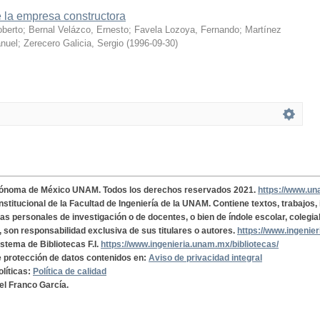
 la empresa constructora
oberto
;
Bernal Velázco, Ernesto
;
Favela Lozoya, Fernando
;
Martínez
nuel
;
Zerecero Galicia, Sergio
(
1996-09-30
)
tónoma de México UNAM. Todos los derechos reservados 2021.
https://www.u
institucional de la Facultad de Ingeniería de la UNAM. Contiene textos, trabajos
cas personales de investigación o de docentes, o bien de índole escolar, colegia
, son responsabilidad exclusiva de sus titulares o autores.
https://www.ingenie
istema de Bibliotecas F.I.
https://www.ingenieria.unam.mx/bibliotecas/
de protección de datos contenidos en:
Aviso de privacidad integral
olíticas:
Política de calidad
el Franco García.