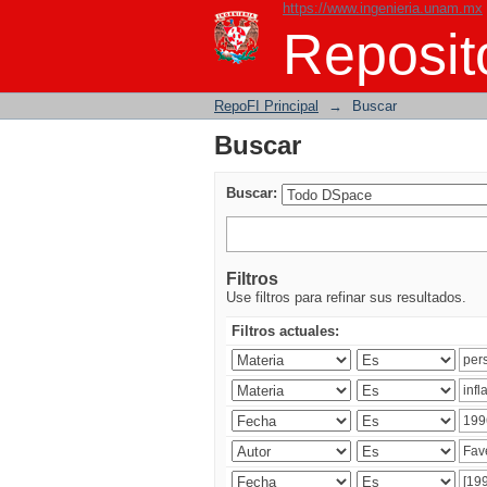
https://www.ingenieria.unam.mx
Buscar
Reposito
RepoFI Principal
→
Buscar
Buscar
Buscar:
Filtros
Use filtros para refinar sus resultados.
Filtros actuales: