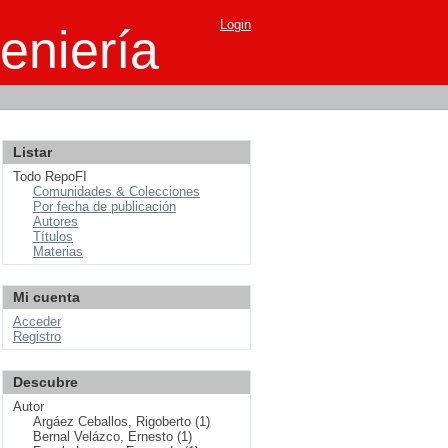
Login
eniería
Listar
Todo RepoFI
Comunidades & Colecciones
Por fecha de publicación
Autores
Títulos
Materias
Mi cuenta
Acceder
Registro
Descubre
Autor
Argáez Ceballos, Rigoberto (1)
Bernal Velázco, Ernesto (1)