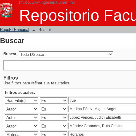
https://www.ingenieria.unam.mx
Buscar
Repositorio Facu
RepoFI Principal
→
Buscar
Buscar
Buscar:
Filtros
Use filtros para refinar sus resultados.
Filtros actuales: