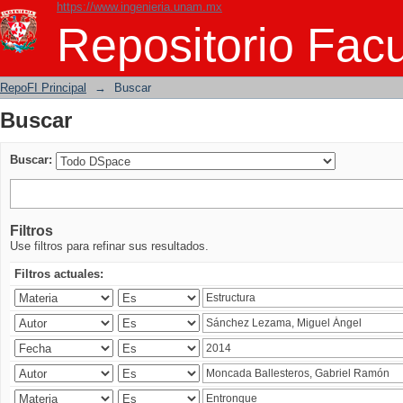
https://www.ingenieria.unam.mx
Buscar
Repositorio Facu
RepoFI Principal
→
Buscar
Buscar
Buscar:
Filtros
Use filtros para refinar sus resultados.
Filtros actuales: