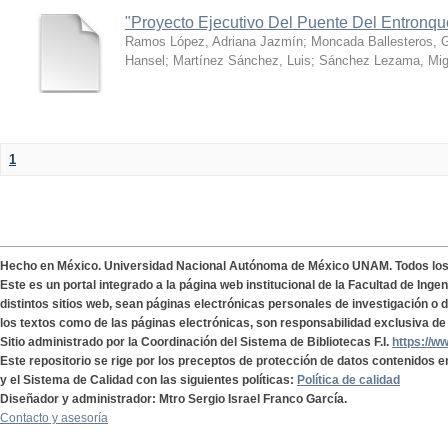
"Proyecto Ejecutivo Del Puente Del Entronq
Ramos López, Adriana Jazmín
;
Moncada Ballesteros, 
Hansel
;
Martínez Sánchez, Luis
;
Sánchez Lezama, Mig
1
Hecho en México. Universidad Nacional Autónoma de México UNAM. Todos lo
Este es un portal integrado a la página web institucional de la Facultad de Ing
distintos sitios web, sean páginas electrónicas personales de investigación o de
los textos como de las páginas electrónicas, son responsabilidad exclusiva de 
Sitio administrado por la Coordinación del Sistema de Bibliotecas F.I.
https://w
Este repositorio se rige por los preceptos de protección de datos contenidos e
y el Sistema de Calidad con las siguientes políticas:
Política de calidad
Diseñador y administrador: Mtro Sergio Israel Franco García.
Contacto y asesoría