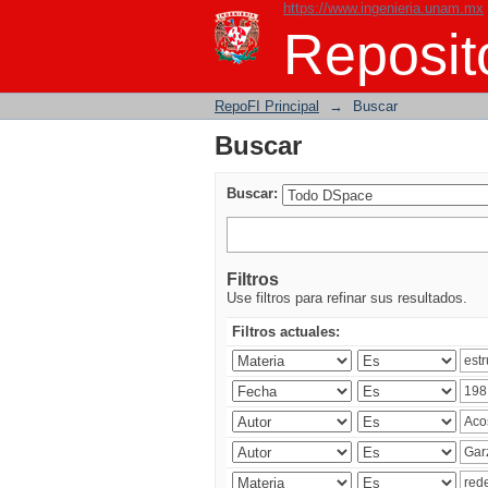
https://www.ingenieria.unam.mx
Buscar
Reposito
RepoFI Principal
→
Buscar
Buscar
Buscar:
Filtros
Use filtros para refinar sus resultados.
Filtros actuales: