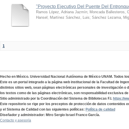
"Proyecto Ejecutivo Del Puente Del Entronq
Ramos López, Adriana Jazmín
;
Moncada Ballesteros, 
Hansel
;
Martínez Sánchez, Luis
;
Sánchez Lezama, Mig
1
Hecho en México. Universidad Nacional Autónoma de México UNAM. Todos lo
Este es un portal integrado a la página web institucional de la Facultad de Ing
distintos sitios web, sean páginas electrónicas personales de investigación o de
los textos como de las páginas electrónicas, son responsabilidad exclusiva de 
Sitio administrado por la Coordinación del Sistema de Bibliotecas F.I.
https://w
Este repositorio se rige por los preceptos de protección de datos contenidos e
y el Sistema de Calidad con las siguientes políticas:
Política de calidad
Diseñador y administrador: Mtro Sergio Israel Franco García.
Contacto y asesoría