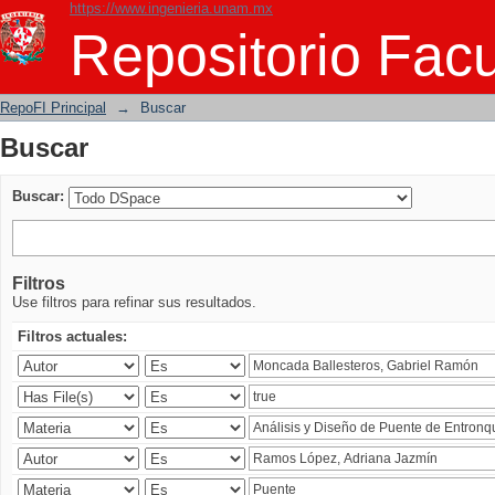
https://www.ingenieria.unam.mx
Buscar
Repositorio Facu
RepoFI Principal
→
Buscar
Buscar
Buscar:
Filtros
Use filtros para refinar sus resultados.
Filtros actuales: