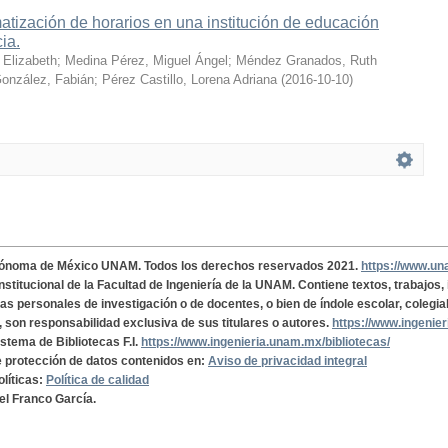
tización de horarios en una institución de educación
cia.
 Elizabeth
;
Medina Pérez, Miguel Ángel
;
Méndez Granados, Ruth
onzález, Fabián
;
Pérez Castillo, Lorena Adriana
(
2016-10-10
)
tónoma de México UNAM. Todos los derechos reservados 2021.
https://www.u
institucional de la Facultad de Ingeniería de la UNAM. Contiene textos, trabajos
cas personales de investigación o de docentes, o bien de índole escolar, colegia
, son responsabilidad exclusiva de sus titulares o autores.
https://www.ingenie
istema de Bibliotecas F.I.
https://www.ingenieria.unam.mx/bibliotecas/
de protección de datos contenidos en:
Aviso de privacidad integral
olíticas:
Política de calidad
el Franco García.