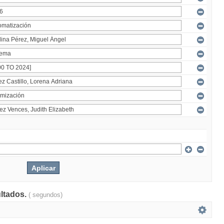
ultados.
( segundos)