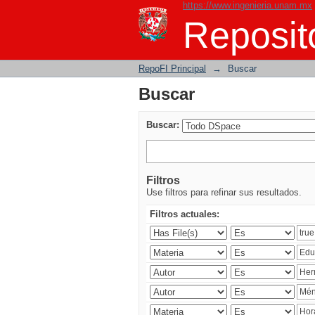
https://www.ingenieria.unam.mx
Buscar
Reposito
RepoFI Principal
→
Buscar
Buscar
Buscar:
Filtros
Use filtros para refinar sus resultados.
Filtros actuales: