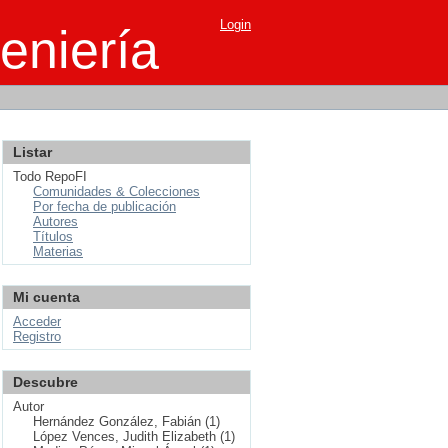
Login
eniería
Listar
Todo RepoFI
Comunidades & Colecciones
Por fecha de publicación
Autores
Títulos
Materias
Mi cuenta
Acceder
Registro
Descubre
Autor
Hernández González, Fabián (1)
López Vences, Judith Elizabeth (1)